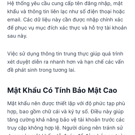
Hệ thống yêu cầu cung cấp tên đăng nhập, mật
khẩu và thông tin liên lạc như số điện thoại hoặc
email. Các dữ liệu này cần được nhập chính xác
để phục vụ mục đích xác thực và hỗ trợ tài khoản
sau này.
Việc sử dụng thông tin trung thực giúp quá trình
xét duyệt diễn ra nhanh hơn và hạn chế các vấn
đề phát sinh trong tương lai.
Mật Khẩu Có Tính Bảo Mật Cao
Mật khẩu nên được thiết lập với độ phức tạp phù
hợp, bao gồm chữ cái và ký tự số. Điều này giúp
tăng cường khả năng bảo vệ tài khoản trước các
truy cập không hợp lệ. Người dùng nên tránh sử