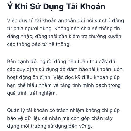
Ý Khi Sử Dụng Tài Khoản
Việc duy trì tài khoản an toàn đòi hỏi sự chủ động
từ phía người dùng. Không nên chia sẻ thông tin
đăng nhập, đồng thời cần kiểm tra thường xuyên
các thông báo từ hệ thống.
Bên cạnh đó, người dùng nên tuân thủ đầy đủ
các quy định sử dụng để đảm bảo tài khoản luôn
hoạt động ổn định. Việc đọc kỹ điều khoản giúp
hạn chế hiểu nhầm và tăng tính minh bạch trong
quá trình trải nghiệm.
Quản lý tài khoản có trách nhiệm không chỉ giúp
bảo vệ dữ liệu cá nhân mà còn góp phần xây
dựng môi trường sử dụng bền vững.