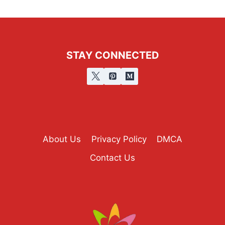
STAY CONNECTED
About Us
Privacy Policy
DMCA
Contact Us