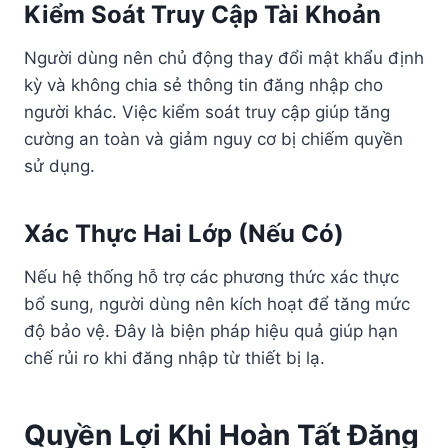
Kiểm Soát Truy Cập Tài Khoản
Người dùng nên chủ động thay đổi mật khẩu định
kỳ và không chia sẻ thông tin đăng nhập cho
người khác. Việc kiểm soát truy cập giúp tăng
cường an toàn và giảm nguy cơ bị chiếm quyền
sử dụng.
Xác Thực Hai Lớp (Nếu Có)
Nếu hệ thống hỗ trợ các phương thức xác thực
bổ sung, người dùng nên kích hoạt để tăng mức
độ bảo vệ. Đây là biện pháp hiệu quả giúp hạn
chế rủi ro khi đăng nhập từ thiết bị lạ.
Quyền Lợi Khi Hoàn Tất Đăng