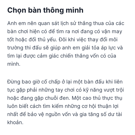
sâu.
Chọn bàn thông minh
Anh em nên quan sát lịch sử thắng thua của các
bàn chơi hiện có để tìm ra nơi đang có vận may
tốt hoặc đối thủ yếu. Đôi khi việc thay đổi môi
trường thi đấu sẽ giúp anh em giải tỏa áp lực và
tìm lại được cảm giác chiến thắng vốn có của
mình.
Đừng bao giờ cố chấp ở lại một bàn đấu khi liên
tục gặp phải những tay chơi có kỹ năng vượt trội
hoặc đang gặp chuỗi đen. Một cao thủ thực thụ
luôn biết cách tìm kiếm những cơ hội thuận lợi
nhất để bảo vệ nguồn vốn và gia tăng số dư tài