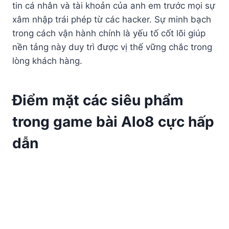
tin cá nhân và tài khoản của anh em trước mọi sự
xâm nhập trái phép từ các hacker. Sự minh bạch
trong cách vận hành chính là yếu tố cốt lõi giúp
nền tảng này duy trì được vị thế vững chắc trong
lòng khách hàng.
Điểm mặt các siêu phẩm
trong game bài Alo8 cực hấp
dẫn