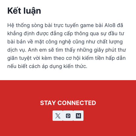
khoản.
Kết luận
Hệ thống sòng bài trực tuyến game bài Alo8 đã
khẳng định được đẳng cấp thông qua sự đầu tư
bài bản về mặt công nghệ cũng như chất lượng
dịch vụ. Anh em sẽ tìm thấy những giây phút thư
giãn tuyệt vời kèm theo cơ hội kiếm tiền hấp dẫn
nếu biết cách áp dụng kiến thức.
STAY CONNECTED