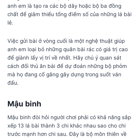
là nơi tập hợp những tay chơi lão luyện có khả
năng tính toán bài cực kỳ xuất sắc. Mục tiêu của
anh em là tạo ra các bộ dây hoặc bộ ba đồng
chất để giảm thiểu tổng điểm số của những lá bài
lẻ.
Việc gửi bài ở vòng cuối là một nghệ thuật giúp
anh em loại bỏ những quân bài rác có giá trị cao
để giành lấy vị trí về nhất. Hãy chú ý quan sát
cách đối thủ ăn bài để dự đoán những bộ phỏm
mà họ đang cố gắng gây dựng trong suốt ván
đấu.
Mậu binh
Mậu binh đòi hỏi người chơi phải có khả năng sắp