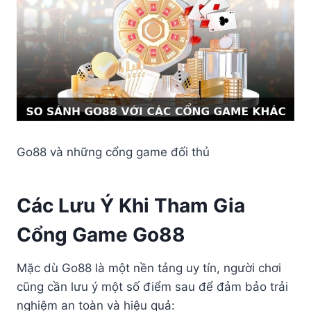
Go88 và những cổng game đối thủ
Các Lưu Ý Khi Tham Gia
Cổng Game Go88
Mặc dù Go88 là một nền tảng uy tín, người chơi
cũng cần lưu ý một số điểm sau để đảm bảo trải
nghiệm an toàn và hiệu quả: