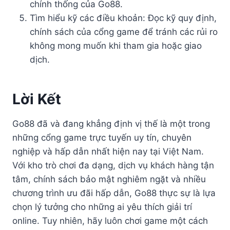
chính thống của Go88.
Tìm hiểu kỹ các điều khoản: Đọc kỹ quy định,
chính sách của cổng game để tránh các rủi ro
không mong muốn khi tham gia hoặc giao
dịch.
Lời Kết
Go88 đã và đang khẳng định vị thế là một trong
những cổng game trực tuyến uy tín, chuyên
nghiệp và hấp dẫn nhất hiện nay tại Việt Nam.
Với kho trò chơi đa dạng, dịch vụ khách hàng tận
tâm, chính sách bảo mật nghiêm ngặt và nhiều
chương trình ưu đãi hấp dẫn, Go88 thực sự là lựa
chọn lý tưởng cho những ai yêu thích giải trí
online. Tuy nhiên, hãy luôn chơi game một cách