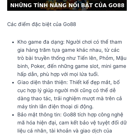
Các điểm đặc biệt của Go88
Kho game đa dạng: Người chơi có thể tham
gia hàng trăm tựa game khác nhau, từ các
trò bài truyền thống như Tiến lên, Phỏm, Mậu
binh, Poker, đến những game slot, mini game
hấp dẫn, phù hợp với mọi lứa tuổi.
Giao diện thân thiện: Thiết kế đẹp mắt, bố
cục hợp lý giúp người mới cũng có thể dễ
dàng thao tác, trải nghiệm mượt mà trên cả
máy tính lẫn điện thoại di động.
Bảo mật thông tin: Go88 tích hợp công nghệ
mã hóa hiện đại, cam kết bảo vệ tuyệt đối dữ
liệu cá nhân, tài khoản và giao dịch của