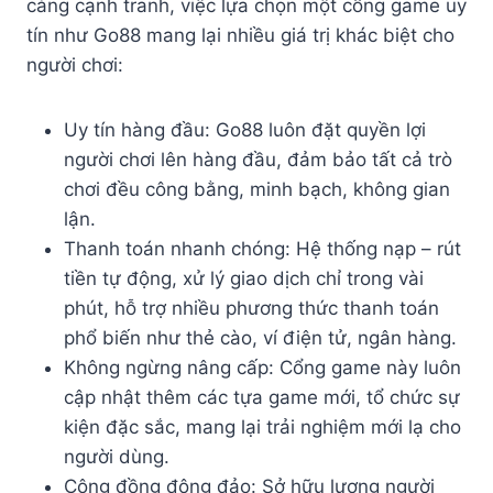
càng cạnh tranh, việc lựa chọn một cổng game uy
tín như Go88 mang lại nhiều giá trị khác biệt cho
người chơi:
Uy tín hàng đầu: Go88 luôn đặt quyền lợi
người chơi lên hàng đầu, đảm bảo tất cả trò
chơi đều công bằng, minh bạch, không gian
lận.
Thanh toán nhanh chóng: Hệ thống nạp – rút
tiền tự động, xử lý giao dịch chỉ trong vài
phút, hỗ trợ nhiều phương thức thanh toán
phổ biến như thẻ cào, ví điện tử, ngân hàng.
Không ngừng nâng cấp: Cổng game này luôn
cập nhật thêm các tựa game mới, tổ chức sự
kiện đặc sắc, mang lại trải nghiệm mới lạ cho
người dùng.
Cộng đồng đông đảo: Sở hữu lượng người