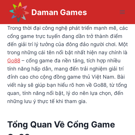
Skip
Daman Games
to
content
Trong thời đại công nghệ phát triển mạnh mẽ, các
cổng game trực tuyến đang dần trở thành điểm
đến giải trí lý tưởng của đông đảo người chơi. Một
trong những cái tên nổi bật nhất hiện nay chính là
Go88
– cổng game đa nền tảng, tích hợp nhiều
tính năng hấp dẫn, mang đến trải nghiệm giải trí
đỉnh cao cho cộng đồng game thủ Việt Nam. Bài
viết này sẽ giúp bạn hiểu rõ hơn về Go88, từ tổng
quan, tính năng nổi bật, lý do nên lựa chọn, đến
những lưu ý thực tế khi tham gia.
Tổng Quan Về Cổng Game