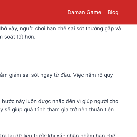
Daman Game
Blog
hờ vậy, người chơi hạn chế sai sót thường gặp và
m soát tốt hơn.
hằm giảm sai sót ngay từ đầu. Việc nắm rõ quy
 bước này luôn được nhắc đến vì giúp người chơi
ày sẽ giúp quá trình tham gia trở nên thuận tiện
tra lại dữ liệu trước khi xác nhận nhằm hạn chế