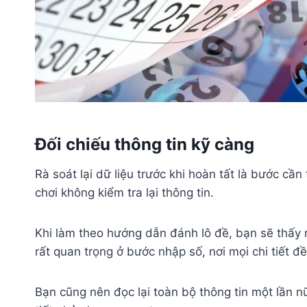
Đối chiếu thông tin kỹ càng
Rà soát lại dữ liệu trước khi hoàn tất là bước cầ
chơi không kiểm tra lại thông tin.
Khi làm theo hướng dẫn đánh lô đề, bạn sẽ thấy 
rất quan trọng ở bước nhập số, nơi mọi chi tiết 
Bạn cũng nên đọc lại toàn bộ thông tin một lần nữ