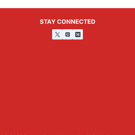
STAY CONNECTED