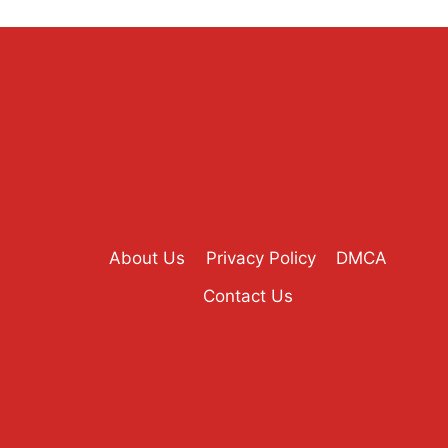
About Us
Privacy Policy
DMCA
Contact Us