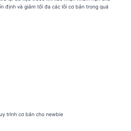
 định và giảm tối đa các lỗi cơ bản trong quá
uy trình cơ bản cho newbie