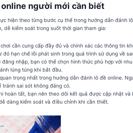
 online người mới cần biết
ực hiện theo từng bước cụ thể trong hướng dẫn đánh lô 
, dễ kiểm soát trong suốt thời gian tham gia:
i chơi cần cung cấp đầy đủ và chính xác các thông tin kh
ừ đó hạn chế lỗi phát sinh trong quá trình sử dụng về sa
i đăng nhập, bạn có thể chọn hình thức phù hợp với nhu 
ánh lúng túng khi bắt đầu.
c quan trọng nhất trong hướng dẫn đánh lô đề online. Ng
để tránh sai sót không đáng có.
hi hoàn tất, bạn nên theo dõi kết quả được cập nhật và k
 dễ dàng kiểm soát và điều chỉnh khi cần thiết.