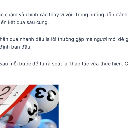
ác chậm và chính xác thay vì vội. Trong hướng dẫn đánh 
đến kết quả sau cùng.
hận quá nhanh đều là lỗi thường gặp mà người mới dễ g
 định ban đầu.
 sau mỗi bước để tự rà soát lại thao tác vừa thực hiện. 