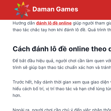
Skip
Daman Games
to
content
Hướng dẫn
đánh lô đề online
giúp người tham gia
thao tác chắc tay hơn khi đánh lô đề. Quá trình t
Cách đánh lô đề online theo 
Để bắt đầu hiệu quả, người chơi cần làm quen vớ
trình sẽ giúp bạn thao tác chuẩn xác hơn và trán
Trước hết, hãy dành thời gian xem qua giao diện
hiểu cách bố trí, vị trí thao tác và hạn chế lúng 
hơn.
Ngoài ra, người chơi cần chú ý đến việc nhập thô