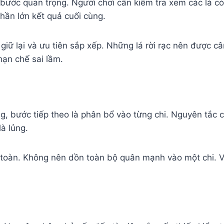
à bước quan trọng. Người chơi cần kiểm tra xem các lá c
hần lớn kết quả cuối cùng.
ần giữ lại và ưu tiên sắp xếp. Những lá rời rạc nên được c
hạn chế sai lầm.
g, bước tiếp theo là phân bổ vào từng chi. Nguyên tắc 
là lủng.
 toàn. Không nên dồn toàn bộ quân mạnh vào một chi. Vi
i