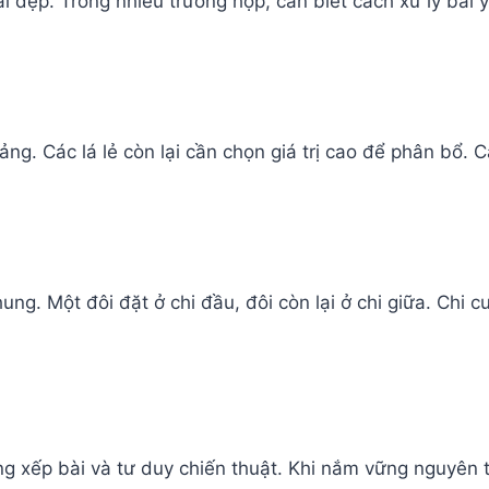
 đẹp. Trong nhiều trường hợp, cần biết cách xử lý bài 
tảng. Các lá lẻ còn lại cần chọn giá trị cao để phân bổ. 
hung. Một đôi đặt ở chi đầu, đôi còn lại ở chi giữa. Chi 
 xếp bài và tư duy chiến thuật. Khi nắm vững nguyên tắc