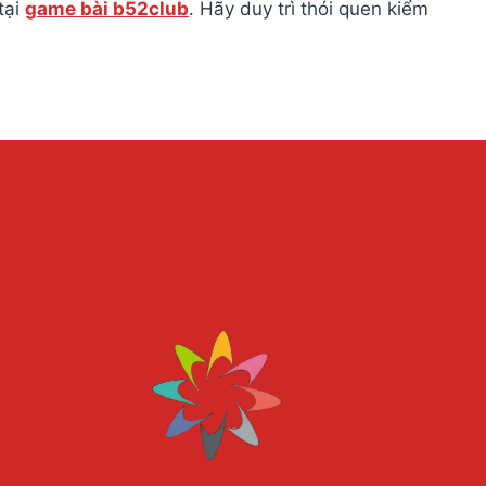
tại
game bài b52club
. Hãy duy trì thói quen kiểm