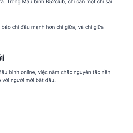
ra. Trong Mậu binh B52club, chỉ cần một chi sai
m bảo chi đầu mạnh hơn chi giữa, và chi giữa
ới
Mậu binh online, việc nắm chắc nguyên tắc nền
 với người mới bắt đầu.