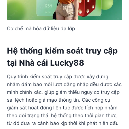
Cơ chế mã hóa dữ liệu đa lớp
Hệ thống kiểm soát truy cập
tại Nhà cái Lucky88
Quy trình kiểm soát truy cập được xây dựng
nhằm đảm bảo mỗi lượt đăng nhập đều được xác
minh chính xác, giúp giảm thiểu nguy cơ truy cập
sai lệch hoặc giả mạo thông tin. Các công cụ
giám sát hoạt động liên tục được tích hợp nhằm
theo dõi trạng thái hệ thống theo thời gian thực,
từ đó đưa ra cảnh báo kịp thời khi phát hiện dấu