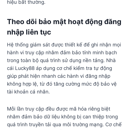
hiệu bất thường.
Theo dõi bảo mật hoạt động đăng
nhập liên tục
Hệ thống giám sát được thiết kế để ghi nhận mọi
hành vi truy cập nhằm đảm bảo tính minh bạch
trong toàn bộ quá trình sử dụng nền tảng. Nhà
cái Lucky88 áp dụng cơ chế kiểm tra tự động
giúp phát hiện nhanh các hành vi đăng nhập
không hợp lệ, từ đó tăng cường mức độ bảo vệ
tài khoản cá nhân.
Mỗi lần truy cập đều được mã hóa riêng biệt
nhằm đảm bảo dữ liệu không bị can thiệp trong
quá trình truyền tải qua môi trường mạng. Cơ chế