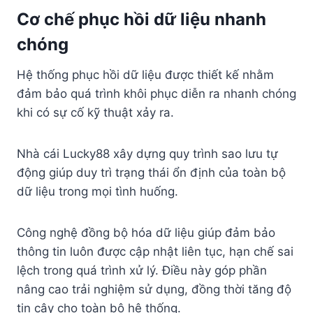
Cơ chế phục hồi dữ liệu nhanh
chóng
Hệ thống phục hồi dữ liệu được thiết kế nhằm
đảm bảo quá trình khôi phục diễn ra nhanh chóng
khi có sự cố kỹ thuật xảy ra.
Nhà cái Lucky88 xây dựng quy trình sao lưu tự
động giúp duy trì trạng thái ổn định của toàn bộ
dữ liệu trong mọi tình huống.
Công nghệ đồng bộ hóa dữ liệu giúp đảm bảo
thông tin luôn được cập nhật liên tục, hạn chế sai
lệch trong quá trình xử lý. Điều này góp phần
nâng cao trải nghiệm sử dụng, đồng thời tăng độ
tin cậy cho toàn bộ hệ thống.