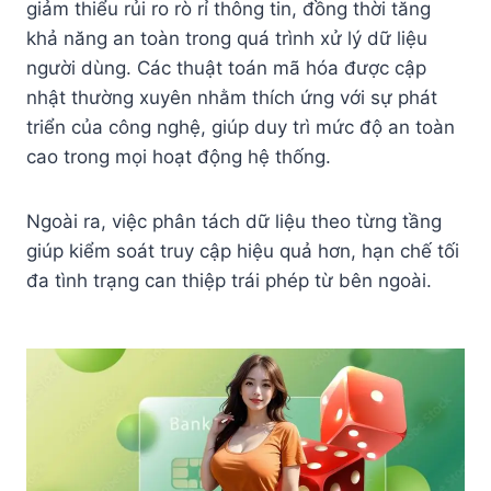
giảm thiểu rủi ro rò rỉ thông tin, đồng thời tăng
khả năng an toàn trong quá trình xử lý dữ liệu
người dùng. Các thuật toán mã hóa được cập
nhật thường xuyên nhằm thích ứng với sự phát
triển của công nghệ, giúp duy trì mức độ an toàn
cao trong mọi hoạt động hệ thống.
Ngoài ra, việc phân tách dữ liệu theo từng tầng
giúp kiểm soát truy cập hiệu quả hơn, hạn chế tối
đa tình trạng can thiệp trái phép từ bên ngoài.