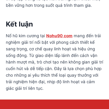
bền vững hơn trong suốt quá trình tham gia.
Kết luận
Nổ hũ kim cương tại
Nohu90 com
mang đến trải
nghiệm giải trí nổi bật với phong cách thiết kế
sang trọng, cơ chế quay linh hoạt và hiệu ứng
sống động. Từ giao diện lấp lánh đến cách vận
hành mượt mà, trò chơi tạo nên không gian giải trí
cuốn hút và dễ tiếp cận. Đây là lựa chọn phù hợp
cho những ai yêu thích thể loại quay thưởng với
trải nghiệm hiện đại, nhịp độ linh hoạt và cảm
giác giải trí liên tục.