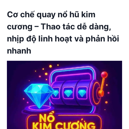
Cơ chế quay nổ hũ kim
cương – Thao tác dễ dàng,
nhịp độ linh hoạt và phản hồi
nhanh