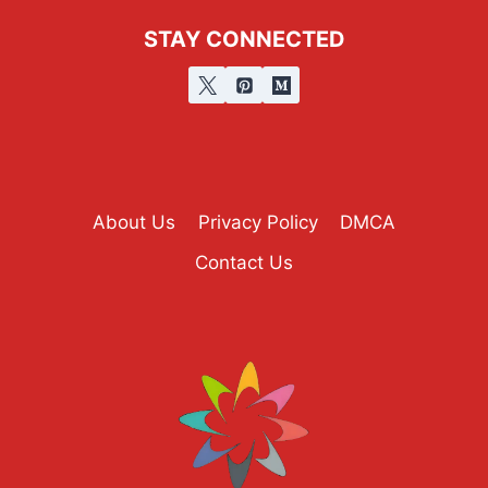
STAY CONNECTED
About Us
Privacy Policy
DMCA
Contact Us