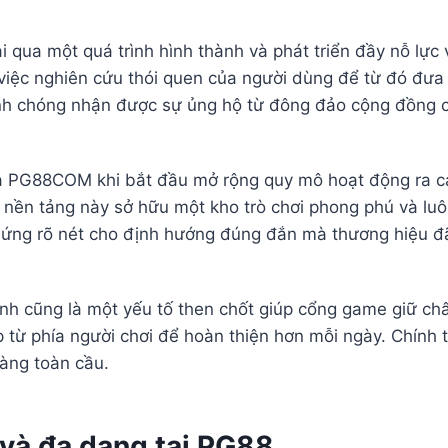
ải qua một quá trình hình thành và phát triển đầy nỗ lực
việc nghiên cứu thói quen của người dùng để từ đó đưa ra
anh chóng nhận được sự ủng hộ từ đông đảo cộng đồng c
G88COM khi bắt đầu mở rộng quy mô hoạt động ra các th
nền tảng này sở hữu một kho trò chơi phong phú và lu
chứng rõ nét cho định hướng đúng đắn mà thương hiệu đ
hành cũng là một yếu tố then chốt giúp cổng game giữ c
p từ phía người chơi để hoàn thiện hơn mỗi ngày. Chính 
àng toàn cầu.
 và đa dạng tại PG88