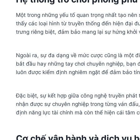
Một trong những yếu tố quan trọng nhất tạo nên
thấy các loại hình từ truyền thống đến hiện đại 
trưng riêng biệt, đảm bảo mang lại sự hứng khởi 
Ngoài ra, sự đa dạng về mức cược cũng là một đi
bắt đầu hay những tay chơi chuyên nghiệp, bạn đề
luôn được kiểm định nghiêm ngặt để đảm bảo tín
Đặc biệt, sự kết hợp giữa công nghệ truyền phát 
nhận được sự chuyên nghiệp trong từng ván đấu,
định năng lực tài chính mà còn thể hiện cái tâm
Cơ chế vận hành và dịch vụ h