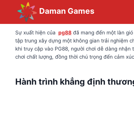
Skip
Daman Games
to
content
Sự xuất hiện của
pg88
đã mang đến một làn gió m
tập trung xây dựng một không gian trải nghiệm c
khi truy cập vào PG88, người chơi dễ dàng nhận 
chơi chất lượng, đồng thời chú trọng đến cảm xúc
Hành trình khẳng định thương