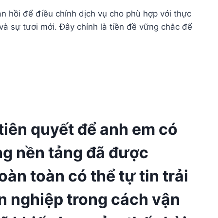
n hồi để điều chỉnh dịch vụ cho phù hợp với thực
và sự tươi mới. Đây chính là tiền đề vững chắc để
ố tiên quyết để anh em có
ng nền tảng đã được
oàn toàn có thể tự tin trải
 nghiệp trong cách vận