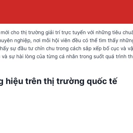
ới cho thị trường giải trí trực tuyến với những tiêu ch
huyên nghiệp, nơi mỗi hội viên đều có thể tìm thấy nhữ
thấy sự đầu tư chỉn chu trong cách sắp xếp bố cục và v
 và sự hài lòng của từng cá nhân trong suốt quá trình t
 hiệu trên thị trường quốc tế