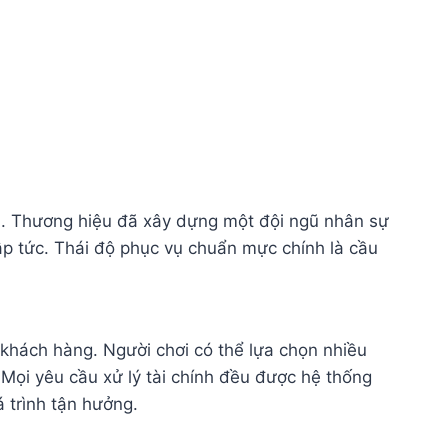
a. Thương hiệu đã xây dựng một đội ngũ nhân sự
lập tức. Thái độ phục vụ chuẩn mực chính là cầu
ho khách hàng. Người chơi có thể lựa chọn nhiều
Mọi yêu cầu xử lý tài chính đều được hệ thống
 trình tận hưởng.