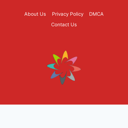
About Us
Privacy Policy
DMCA
Contact Us
© 2026 Daman Game
Made with ❤️ for Indian