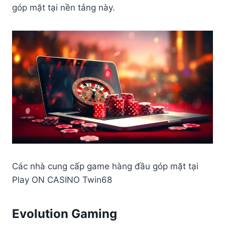
góp mặt tại nền tảng này.
Các nhà cung cấp game hàng đầu góp mặt tại
Play ON CASINO Twin68
Evolution Gaming