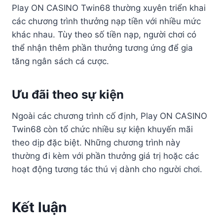
Play ON CASINO Twin68 thường xuyên triển khai
các chương trình thưởng nạp tiền với nhiều mức
khác nhau. Tùy theo số tiền nạp, người chơi có
thể nhận thêm phần thưởng tương ứng để gia
tăng ngân sách cá cược.
Ưu đãi theo sự kiện
Ngoài các chương trình cố định, Play ON CASINO
Twin68 còn tổ chức nhiều sự kiện khuyến mãi
theo dịp đặc biệt. Những chương trình này
thường đi kèm với phần thưởng giá trị hoặc các
hoạt động tương tác thú vị dành cho người chơi.
Kết luận