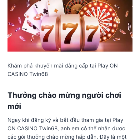
Khám phá khuyến mãi đẳng cấp tại Play ON
CASINO Twin68
Thưởng chào mừng người chơi
mới
Ngay khi đăng ký và bắt đầu tham gia tại Play
ON CASINO Twin68, anh em có thể nhận được
các gói thưởng chào mừng hấp dẫn. Đây là một