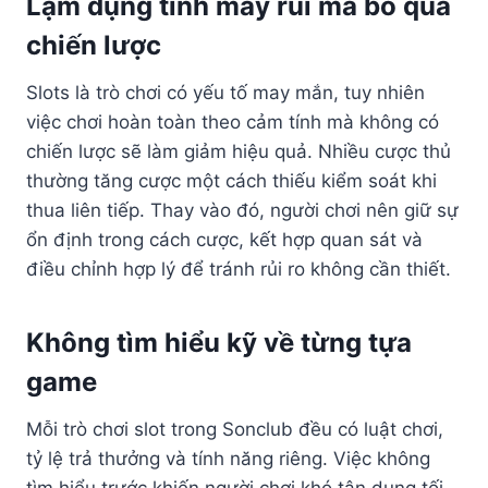
Lạm dụng tính may rủi mà bỏ qua
chiến lược
Slots là trò chơi có yếu tố may mắn, tuy nhiên
việc chơi hoàn toàn theo cảm tính mà không có
chiến lược sẽ làm giảm hiệu quả. Nhiều cược thủ
thường tăng cược một cách thiếu kiểm soát khi
thua liên tiếp. Thay vào đó, người chơi nên giữ sự
ổn định trong cách cược, kết hợp quan sát và
điều chỉnh hợp lý để tránh rủi ro không cần thiết.
Không tìm hiểu kỹ về từng tựa
game
Mỗi trò chơi slot trong Sonclub đều có luật chơi,
tỷ lệ trả thưởng và tính năng riêng. Việc không