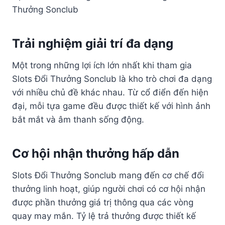
Thưởng Sonclub
Trải nghiệm giải trí đa dạng
Một trong những lợi ích lớn nhất khi tham gia
Slots Đổi Thưởng Sonclub là kho trò chơi đa dạng
với nhiều chủ đề khác nhau. Từ cổ điển đến hiện
đại, mỗi tựa game đều được thiết kế với hình ảnh
bắt mắt và âm thanh sống động.
Cơ hội nhận thưởng hấp dẫn
Slots Đổi Thưởng Sonclub mang đến cơ chế đổi
thưởng linh hoạt, giúp người chơi có cơ hội nhận
được phần thưởng giá trị thông qua các vòng
quay may mắn. Tỷ lệ trả thưởng được thiết kế