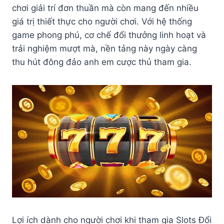
chơi giải trí đơn thuần mà còn mang đến nhiều
giá trị thiết thực cho người chơi. Với hệ thống
game phong phú, cơ chế đổi thưởng linh hoạt và
trải nghiệm mượt mà, nền tảng này ngày càng
thu hút đông đảo anh em cược thủ tham gia.
Lợi ích dành cho người chơi khi tham gia Slots Đổi