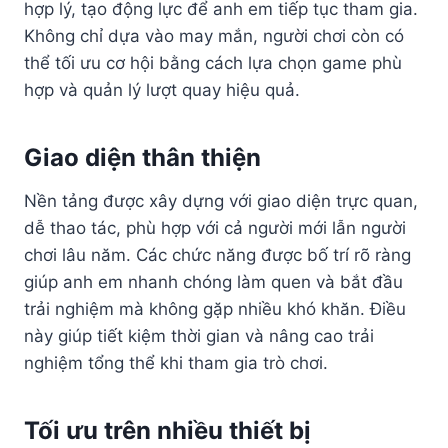
hợp lý, tạo động lực để anh em tiếp tục tham gia.
Không chỉ dựa vào may mắn, người chơi còn có
thể tối ưu cơ hội bằng cách lựa chọn game phù
hợp và quản lý lượt quay hiệu quả.
Giao diện thân thiện
Nền tảng được xây dựng với giao diện trực quan,
dễ thao tác, phù hợp với cả người mới lẫn người
chơi lâu năm. Các chức năng được bố trí rõ ràng
giúp anh em nhanh chóng làm quen và bắt đầu
trải nghiệm mà không gặp nhiều khó khăn. Điều
này giúp tiết kiệm thời gian và nâng cao trải
nghiệm tổng thể khi tham gia trò chơi.
Tối ưu trên nhiều thiết bị