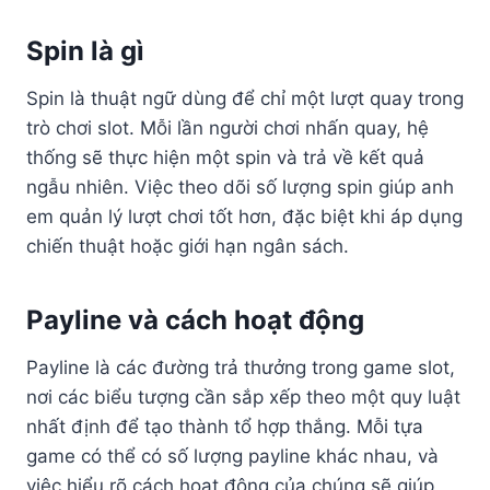
Spin là gì
Spin là thuật ngữ dùng để chỉ một lượt quay trong
trò chơi slot. Mỗi lần người chơi nhấn quay, hệ
thống sẽ thực hiện một spin và trả về kết quả
ngẫu nhiên. Việc theo dõi số lượng spin giúp anh
em quản lý lượt chơi tốt hơn, đặc biệt khi áp dụng
chiến thuật hoặc giới hạn ngân sách.
Payline và cách hoạt động
Payline là các đường trả thưởng trong game slot,
nơi các biểu tượng cần sắp xếp theo một quy luật
nhất định để tạo thành tổ hợp thắng. Mỗi tựa
game có thể có số lượng payline khác nhau, và
việc hiểu rõ cách hoạt động của chúng sẽ giúp