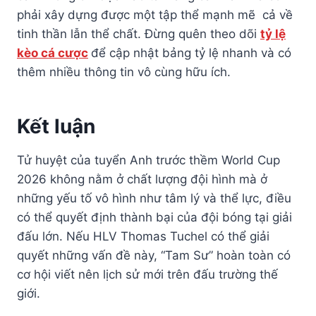
phải xây dựng được một tập thể mạnh mẽ cả về
tinh thần lẫn thể chất. Đừng quên theo dõi
tỷ lệ
kèo cá cược
để cập nhật bảng tỷ lệ nhanh và có
thêm nhiều thông tin vô cùng hữu ích.
Kết luận
Tử huyệt của tuyển Anh trước thềm World Cup
2026 không nằm ở chất lượng đội hình mà ở
những yếu tố vô hình như tâm lý và thể lực, điều
có thể quyết định thành bại của đội bóng tại giải
đấu lớn. Nếu HLV Thomas Tuchel có thể giải
quyết những vấn đề này, “Tam Sư” hoàn toàn có
cơ hội viết nên lịch sử mới trên đấu trường thế
giới.