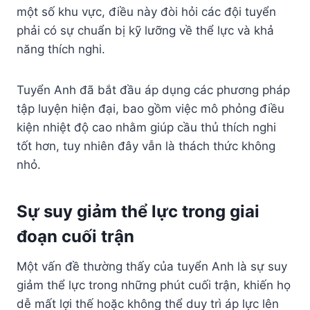
một số khu vực, điều này đòi hỏi các đội tuyển
phải có sự chuẩn bị kỹ lưỡng về thể lực và khả
năng thích nghi.
Tuyển Anh đã bắt đầu áp dụng các phương pháp
tập luyện hiện đại, bao gồm việc mô phỏng điều
kiện nhiệt độ cao nhằm giúp cầu thủ thích nghi
tốt hơn, tuy nhiên đây vẫn là thách thức không
nhỏ.
Sự suy giảm thể lực trong giai
đoạn cuối trận
Một vấn đề thường thấy của tuyển Anh là sự suy
giảm thể lực trong những phút cuối trận, khiến họ
dễ mất lợi thế hoặc không thể duy trì áp lực lên