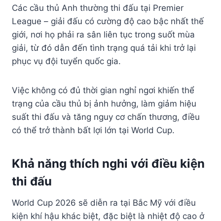
Các cầu thủ Anh thường thi đấu tại Premier
League – giải đấu có cường độ cao bậc nhất thế
giới, nơi họ phải ra sân liên tục trong suốt mùa
giải, từ đó dẫn đến tình trạng quá tải khi trở lại
phục vụ đội tuyển quốc gia.
Việc không có đủ thời gian nghỉ ngơi khiến thể
trạng của cầu thủ bị ảnh hưởng, làm giảm hiệu
suất thi đấu và tăng nguy cơ chấn thương, điều
có thể trở thành bất lợi lớn tại World Cup.
Khả năng thích nghi với điều kiện
thi đấu
World Cup 2026 sẽ diễn ra tại Bắc Mỹ với điều
kiện khí hậu khác biệt, đặc biệt là nhiệt độ cao ở