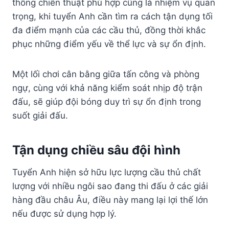
thống chiến thuật phù hợp cũng là nhiệm vụ quan
trọng, khi tuyển Anh cần tìm ra cách tận dụng tối
đa điểm mạnh của các cầu thủ, đồng thời khắc
phục những điểm yếu về thể lực và sự ổn định.
Một lối chơi cân bằng giữa tấn công và phòng
ngự, cùng với khả năng kiểm soát nhịp độ trận
đấu, sẽ giúp đội bóng duy trì sự ổn định trong
suốt giải đấu.
Tận dụng chiều sâu đội hình
Tuyển Anh hiện sở hữu lực lượng cầu thủ chất
lượng với nhiều ngôi sao đang thi đấu ở các giải
hàng đầu châu Âu, điều này mang lại lợi thế lớn
nếu được sử dụng hợp lý.