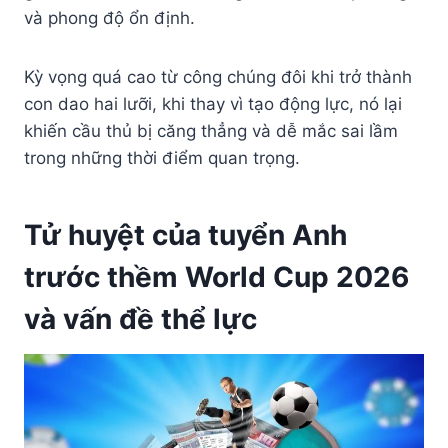
và phong độ ổn định.
Kỳ vọng quá cao từ công chúng đôi khi trở thành
con dao hai lưỡi, khi thay vì tạo động lực, nó lại
khiến cầu thủ bị căng thẳng và dễ mắc sai lầm
trong những thời điểm quan trọng.
Tử huyệt của tuyển Anh
trước thềm World Cup 2026
và vấn đề thể lực