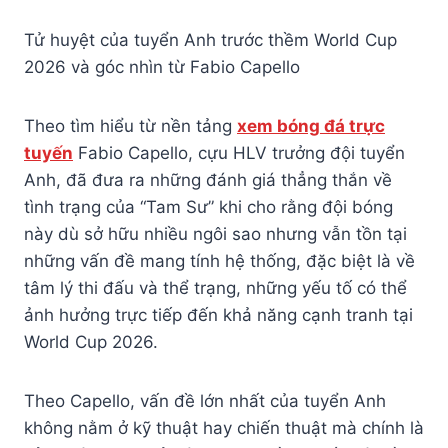
Tử huyệt của tuyển Anh trước thềm World Cup
2026 và góc nhìn từ Fabio Capello
Theo tìm hiểu từ nền tảng
xem bóng đá trực
tuyến
Fabio Capello, cựu HLV trưởng đội tuyển
Anh, đã đưa ra những đánh giá thẳng thắn về
tình trạng của “Tam Sư” khi cho rằng đội bóng
này dù sở hữu nhiều ngôi sao nhưng vẫn tồn tại
những vấn đề mang tính hệ thống, đặc biệt là về
tâm lý thi đấu và thể trạng, những yếu tố có thể
ảnh hưởng trực tiếp đến khả năng cạnh tranh tại
World Cup 2026.
Theo Capello, vấn đề lớn nhất của tuyển Anh
không nằm ở kỹ thuật hay chiến thuật mà chính là