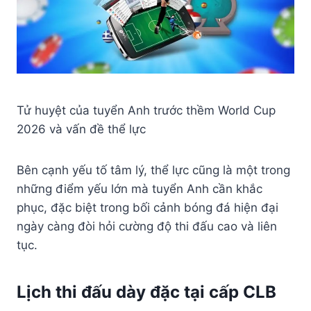
Tử huyệt của tuyển Anh trước thềm World Cup
2026 và vấn đề thể lực
Bên cạnh yếu tố tâm lý, thể lực cũng là một trong
những điểm yếu lớn mà tuyển Anh cần khắc
phục, đặc biệt trong bối cảnh bóng đá hiện đại
ngày càng đòi hỏi cường độ thi đấu cao và liên
tục.
Lịch thi đấu dày đặc tại cấp CLB