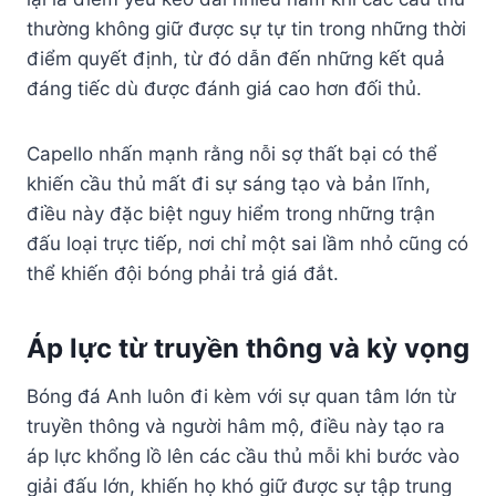
thường không giữ được sự tự tin trong những thời
điểm quyết định, từ đó dẫn đến những kết quả
đáng tiếc dù được đánh giá cao hơn đối thủ.
Capello nhấn mạnh rằng nỗi sợ thất bại có thể
khiến cầu thủ mất đi sự sáng tạo và bản lĩnh,
điều này đặc biệt nguy hiểm trong những trận
đấu loại trực tiếp, nơi chỉ một sai lầm nhỏ cũng có
thể khiến đội bóng phải trả giá đắt.
Áp lực từ truyền thông và kỳ vọng
Bóng đá Anh luôn đi kèm với sự quan tâm lớn từ
truyền thông và người hâm mộ, điều này tạo ra
áp lực khổng lồ lên các cầu thủ mỗi khi bước vào
giải đấu lớn, khiến họ khó giữ được sự tập trung