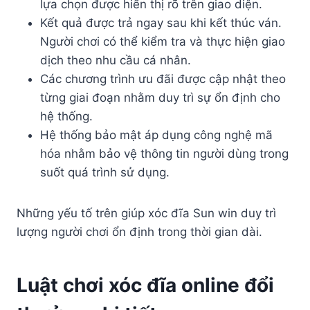
lựa chọn được hiển thị rõ trên giao diện.
Kết quả được trả ngay sau khi kết thúc ván.
Người chơi có thể kiểm tra và thực hiện giao
dịch theo nhu cầu cá nhân.
Các chương trình ưu đãi được cập nhật theo
từng giai đoạn nhằm duy trì sự ổn định cho
hệ thống.
Hệ thống bảo mật áp dụng công nghệ mã
hóa nhằm bảo vệ thông tin người dùng trong
suốt quá trình sử dụng.
Những yếu tố trên giúp xóc đĩa Sun win duy trì
lượng người chơi ổn định trong thời gian dài.
Luật chơi xóc đĩa online đổi