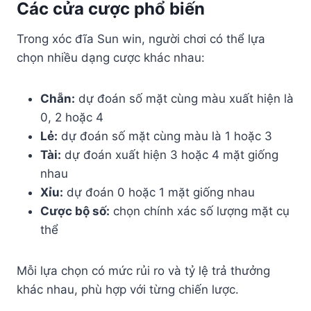
Các cửa cược phổ biến
Trong xóc đĩa Sun win, người chơi có thể lựa
chọn nhiều dạng cược khác nhau:
Chẵn:
dự đoán số mặt cùng màu xuất hiện là
0, 2 hoặc 4
Lẻ:
dự đoán số mặt cùng màu là 1 hoặc 3
Tài:
dự đoán xuất hiện 3 hoặc 4 mặt giống
nhau
Xỉu:
dự đoán 0 hoặc 1 mặt giống nhau
Cược bộ số:
chọn chính xác số lượng mặt cụ
thể
Mỗi lựa chọn có mức rủi ro và tỷ lệ trả thưởng
khác nhau, phù hợp với từng chiến lược.