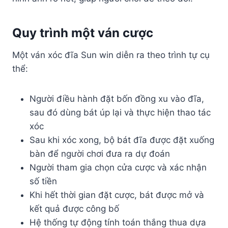
Quy trình một ván cược
Một ván xóc đĩa Sun win diễn ra theo trình tự cụ
thể:
Người điều hành đặt bốn đồng xu vào đĩa,
sau đó dùng bát úp lại và thực hiện thao tác
xóc
Sau khi xóc xong, bộ bát đĩa được đặt xuống
bàn để người chơi đưa ra dự đoán
Người tham gia chọn cửa cược và xác nhận
số tiền
Khi hết thời gian đặt cược, bát được mở và
kết quả được công bố
Hệ thống tự động tính toán thắng thua dựa