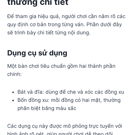
thưởng chi tiết
Để tham gia hiệu quả, người chơi cần nắm rõ các
quy định cơ bản trong từng ván. Phần dưới đây
sẽ trình bày chi tiết từng nội dung.
Dụng cụ sử dụng
Một bàn chơi tiêu chuẩn gồm hai thành phần
chính:
Bát và đĩa: dùng để che và xóc các đồng xu
Bốn đồng xu: mỗi đồng có hai mặt, thường
phân biệt bằng màu sắc
Các dụng cụ này được mô phỏng trực tuyến với
hình ảnh rõ nét, giúp người chơi dễ theo dõi.