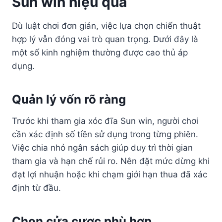
Sun win hiệu quả
Dù luật chơi đơn giản, việc lựa chọn chiến thuật
hợp lý vẫn đóng vai trò quan trọng. Dưới đây là
một số kinh nghiệm thường được cao thủ áp
dụng.
Quản lý vốn rõ ràng
Trước khi tham gia xóc đĩa Sun win, người chơi
cần xác định số tiền sử dụng trong từng phiên.
Việc chia nhỏ ngân sách giúp duy trì thời gian
tham gia và hạn chế rủi ro. Nên đặt mức dừng khi
đạt lợi nhuận hoặc khi chạm giới hạn thua đã xác
định từ đầu.
Chọn cửa cược phù hợp