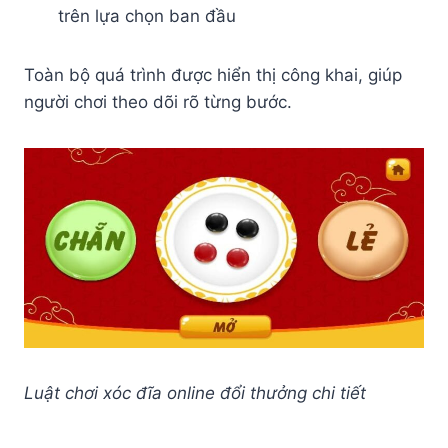
trên lựa chọn ban đầu
Toàn bộ quá trình được hiển thị công khai, giúp
người chơi theo dõi rõ từng bước.
Luật chơi xóc đĩa online đổi thưởng chi tiết