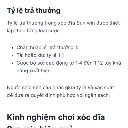
Tỷ lệ trả thưởng
Tỷ lệ trả thưởng trong xóc đĩa Sun win được thiết
lập theo từng loại cược:
Chẵn hoặc lẻ: trả thưởng 1:1
Tài hoặc xỉu: tỷ lệ 1:1
Cược bộ số: dao động từ 1:4 đến 1:12 tùy khả
năng xuất hiện
Người chơi nên cân nhắc giữa tỷ lệ và xác suất
để đưa ra quyết định phù hợp với ngân sách.
Kinh nghiệm chơi xóc đĩa