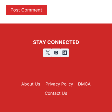
STAY CONNECTED
About Us
Privacy Policy
DMCA
Contact Us