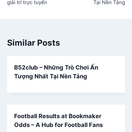
giải trí trực tuyến
Tại Nền Tảng
Similar Posts
B52club – Những Trò Chơi Ấn
Tượng Nhất Tại Nền Tảng
Football Results at Bookmaker
Odds – A Hub for Football Fans