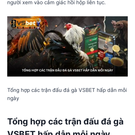
người xem vào cảm giác hồi hộp liên tục.
Tổng hợp các trận đấu đá gà VSBET hấp dẫn mỗi
ngày
Tổng hợp các trận đấu đá gà
VSBET hấp dẫn mỗi ngày