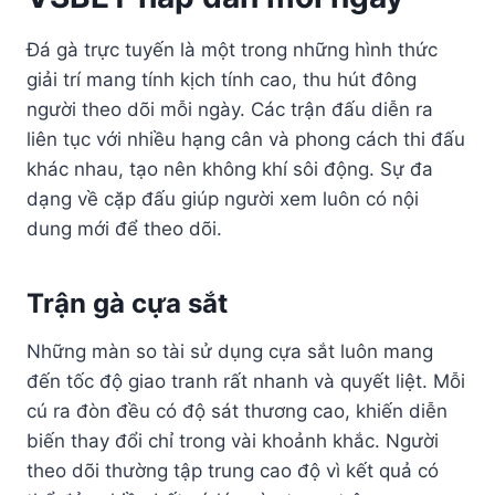
Đá gà trực tuyến là một trong những hình thức
giải trí mang tính kịch tính cao, thu hút đông
người theo dõi mỗi ngày. Các trận đấu diễn ra
liên tục với nhiều hạng cân và phong cách thi đấu
khác nhau, tạo nên không khí sôi động. Sự đa
dạng về cặp đấu giúp người xem luôn có nội
dung mới để theo dõi.
Trận gà cựa sắt
Những màn so tài sử dụng cựa sắt luôn mang
đến tốc độ giao tranh rất nhanh và quyết liệt. Mỗi
cú ra đòn đều có độ sát thương cao, khiến diễn
biến thay đổi chỉ trong vài khoảnh khắc. Người
theo dõi thường tập trung cao độ vì kết quả có