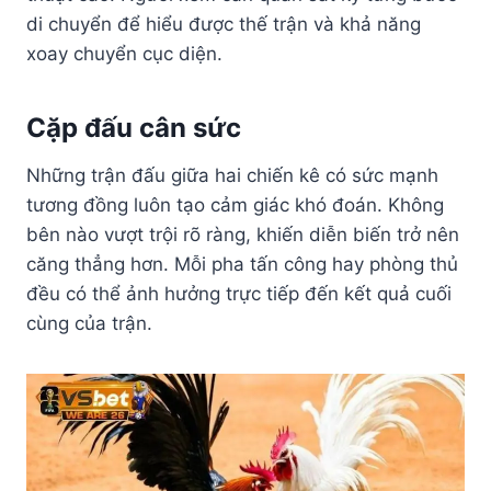
di chuyển để hiểu được thế trận và khả năng
xoay chuyển cục diện.
Cặp đấu cân sức
Những trận đấu giữa hai chiến kê có sức mạnh
tương đồng luôn tạo cảm giác khó đoán. Không
bên nào vượt trội rõ ràng, khiến diễn biến trở nên
căng thẳng hơn. Mỗi pha tấn công hay phòng thủ
đều có thể ảnh hưởng trực tiếp đến kết quả cuối
cùng của trận.