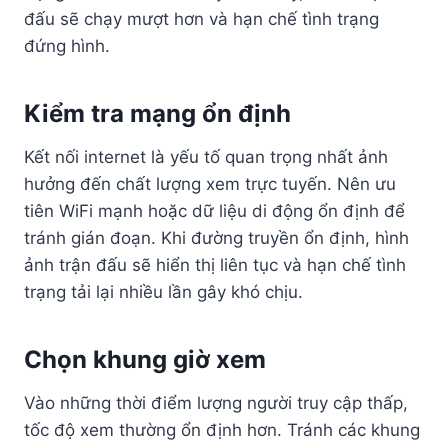
đấu sẽ chạy mượt hơn và hạn chế tình trạng
đứng hình.
Kiểm tra mạng ổn định
Kết nối internet là yếu tố quan trọng nhất ảnh
hưởng đến chất lượng xem trực tuyến. Nên ưu
tiên WiFi mạnh hoặc dữ liệu di động ổn định để
tránh gián đoạn. Khi đường truyền ổn định, hình
ảnh trận đấu sẽ hiển thị liên tục và hạn chế tình
trạng tải lại nhiều lần gây khó chịu.
Chọn khung giờ xem
Vào những thời điểm lượng người truy cập thấp,
tốc độ xem thường ổn định hơn. Tránh các khung