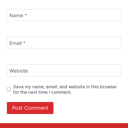
Name
*
Email
*
Website
Save my name, email, and website in this browser
for the next time I comment.