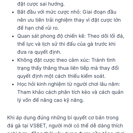
đặt cược sai hướng.
Bắt đầu với mức cược nhỏ: Giai đoạn đầu
nên ưu tiên trải nghiệm thay vì đặt cược lớn
để hạn chế rủi ro.
Quan sát phong độ chiến kê: Theo dõi lối đá,
thể lực và lịch sử thi đấu của gà trước khi
đưa ra quyết định.
Không đặt cược theo cảm xúc: Tránh tình
trạng thấy thắng thua liên tiếp mà thay đổi
quyết định một cách thiếu kiểm soát.
Học hỏi kinh nghiệm từ người chơi lâu năm:
Tham khảo cách phân tích kèo và cách quản
lý vốn để nâng cao kỹ năng.
Khi áp dụng đúng những bí quyết cơ bản trong
đá gà tại VSBET, người mới có thể dễ dàng thích