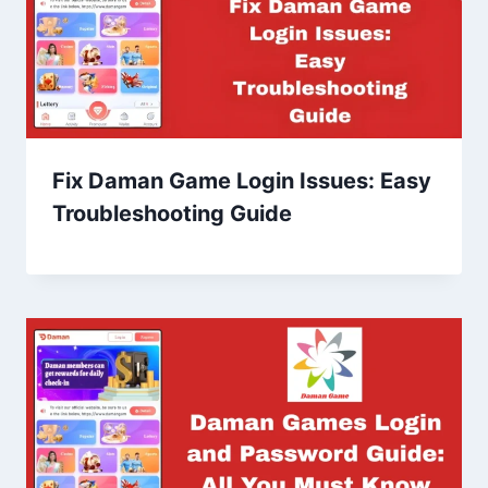
Fix Daman Game Login Issues: Easy
Troubleshooting Guide