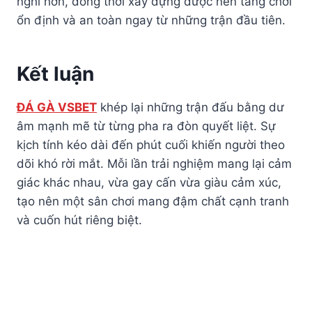
nghi hơn, đồng thời xây dựng được nền tảng chơi
ổn định và an toàn ngay từ những trận đầu tiên.
Kết luận
ĐÁ GÀ VSBET
khép lại những trận đấu bằng dư
âm mạnh mẽ từ từng pha ra đòn quyết liệt. Sự
kịch tính kéo dài đến phút cuối khiến người theo
dõi khó rời mắt. Mỗi lần trải nghiệm mang lại cảm
giác khác nhau, vừa gay cấn vừa giàu cảm xúc,
tạo nên một sân chơi mang đậm chất cạnh tranh
và cuốn hút riêng biệt.