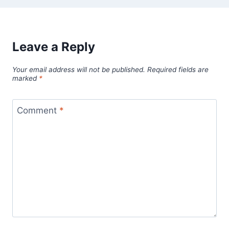
Leave a Reply
Your email address will not be published.
Required fields are
marked
*
Comment
*