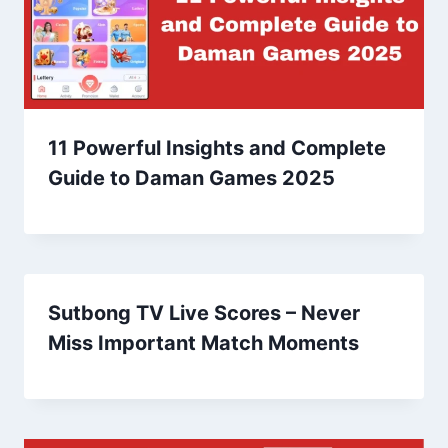
11 Powerful Insights and Complete
Guide to Daman Games 2025
Sutbong TV Live Scores – Never
Miss Important Match Moments