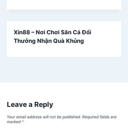
Xin88 – Nơi Chơi Săn Cá Đổi
Thưởng Nhận Quà Khủng
Leave a Reply
Your email address will not be published.
Required fields are
marked
*