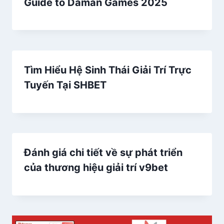
Guide to Daman Games 2025
Tìm Hiểu Hệ Sinh Thái Giải Trí Trực
Tuyến Tại SHBET
Đánh giá chi tiết về sự phát triển
của thương hiệu giải trí v9bet