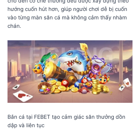
cho đến cơ chế thưởng đều được xây dựng theo
hướng cuốn hút hơn, giúp người chơi dễ bị cuốn
vào từng màn săn cá mà không cảm thấy nhàm
chán.
Bắn cá tại FEBET tạo cảm giác săn thưởng dồn
dập và liên tục