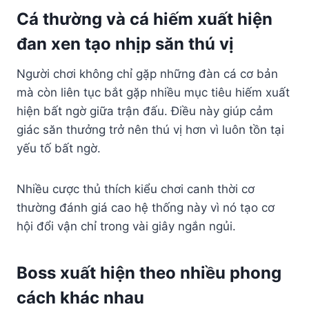
Cá thường và cá hiếm xuất hiện
đan xen tạo nhịp săn thú vị
Người chơi không chỉ gặp những đàn cá cơ bản
mà còn liên tục bắt gặp nhiều mục tiêu hiếm xuất
hiện bất ngờ giữa trận đấu. Điều này giúp cảm
giác săn thưởng trở nên thú vị hơn vì luôn tồn tại
yếu tố bất ngờ.
Nhiều cược thủ thích kiểu chơi canh thời cơ
thường đánh giá cao hệ thống này vì nó tạo cơ
hội đổi vận chỉ trong vài giây ngắn ngủi.
Boss xuất hiện theo nhiều phong
cách khác nhau