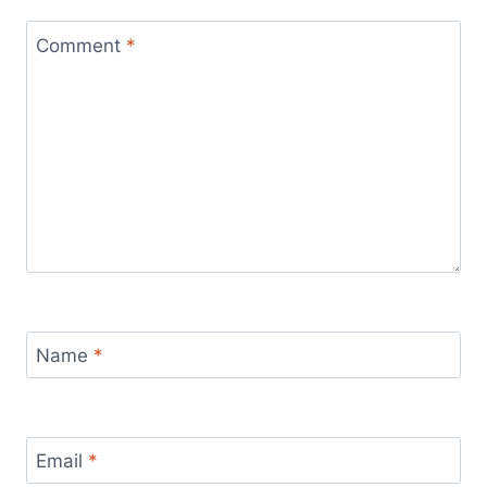
Comment
*
Name
*
Email
*