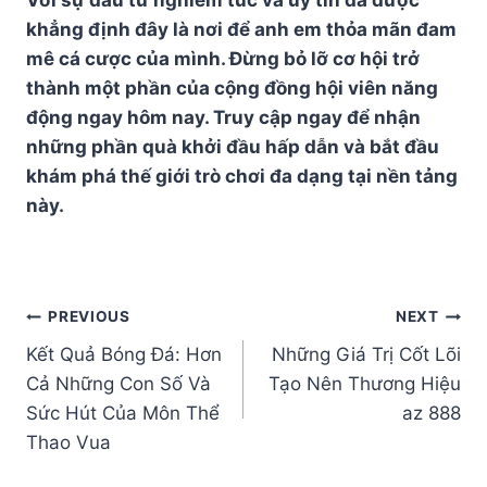
khẳng định đây là nơi để anh em thỏa mãn đam
mê cá cược của mình. Đừng bỏ lỡ cơ hội trở
thành một phần của cộng đồng hội viên năng
động ngay hôm nay. Truy cập ngay để nhận
những phần quà khởi đầu hấp dẫn và bắt đầu
khám phá thế giới trò chơi đa dạng tại nền tảng
này.
Post
PREVIOUS
NEXT
Kết Quả Bóng Đá: Hơn
Những Giá Trị Cốt Lõi
navigation
Cả Những Con Số Và
Tạo Nên Thương Hiệu
Sức Hút Của Môn Thể
az 888
Thao Vua