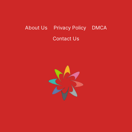
About Us
Privacy Policy
DMCA
Contact Us