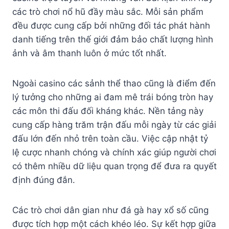
các trò chơi nổ hũ đầy màu sắc. Mỗi sản phẩm
đều được cung cấp bởi những đối tác phát hành
danh tiếng trên thế giới đảm bảo chất lượng hình
ảnh và âm thanh luôn ở mức tốt nhất.
Ngoài casino các sảnh thể thao cũng là điểm đến
lý tưởng cho những ai đam mê trái bóng tròn hay
các môn thi đấu đối kháng khác. Nền tảng này
cung cấp hàng trăm trận đấu mỗi ngày từ các giải
đấu lớn đến nhỏ trên toàn cầu. Việc cập nhật tỷ
lệ cược nhanh chóng và chính xác giúp người chơi
có thêm nhiều dữ liệu quan trọng để đưa ra quyết
định đúng đắn.
Các trò chơi dân gian như đá gà hay xổ số cũng
được tích hợp một cách khéo léo. Sự kết hợp giữa