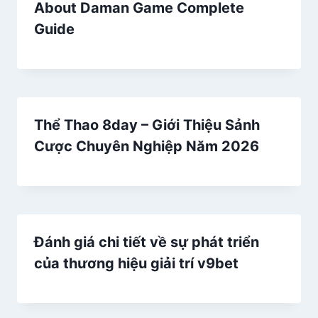
About Daman Game Complete
Guide
Thể Thao 8day – Giới Thiệu Sảnh
Cược Chuyên Nghiệp Năm 2026
Đánh giá chi tiết về sự phát triển
của thương hiệu giải trí v9bet