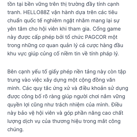
tồn tại bền vững trên thị trường đầy tính cạnh
tranh. HELLO88Z vận hành dựa trên các tiêu
chuẩn quốc tế nghiêm ngặt nhằm mang lại sự
yên tâm cho hội viên khi tham gia. Cổng game
này được cấp phép bởi tổ chức PAGCOR một
trong những cơ quan quản lý cá cược hàng đầu
khu vực giúp củng cố niềm tin về tính pháp lý.
Bên cạnh yếu tố giấy phép nền tảng này còn tập
trung vào việc xây dựng một cộng đồng văn
minh. Các quy tắc ứng xử và điều khoản sử dụng
được công bố rõ ràng giúp người chơi nắm vững
quyền lợi cũng như trách nhiệm của mình. Điều
này bảo vệ hội viên và góp phần nâng cao chất
lượng dịch vụ của thương hiệu trong mắt công
chúng.