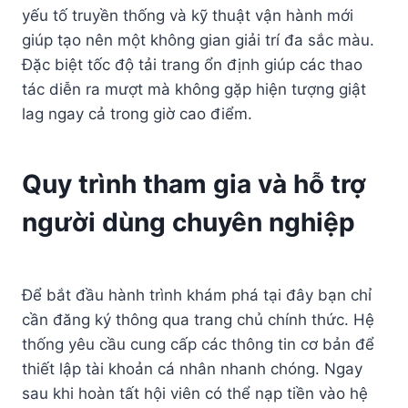
yếu tố truyền thống và kỹ thuật vận hành mới
giúp tạo nên một không gian giải trí đa sắc màu.
Đặc biệt tốc độ tải trang ổn định giúp các thao
tác diễn ra mượt mà không gặp hiện tượng giật
lag ngay cả trong giờ cao điểm.
Quy trình tham gia và hỗ trợ
người dùng chuyên nghiệp
Để bắt đầu hành trình khám phá tại đây bạn chỉ
cần đăng ký thông qua trang chủ chính thức. Hệ
thống yêu cầu cung cấp các thông tin cơ bản để
thiết lập tài khoản cá nhân nhanh chóng. Ngay
sau khi hoàn tất hội viên có thể nạp tiền vào hệ