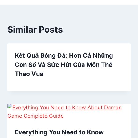
Similar Posts
Kết Quả Bóng Đá: Hơn Cả Những
Con Số Và Sức Hút Của Môn Thể
Thao Vua
Everything You Need to Know