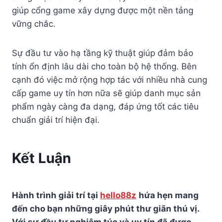
giúp cổng game xây dựng được một nền tảng
vững chắc.
Sự đầu tư vào hạ tầng kỹ thuật giúp đảm bảo
tính ổn định lâu dài cho toàn bộ hệ thống. Bên
cạnh đó việc mở rộng hợp tác với nhiều nhà cung
cấp game uy tín hơn nữa sẽ giúp danh mục sản
phẩm ngày càng đa dạng, đáp ứng tốt các tiêu
chuẩn giải trí hiện đại.
Kết Luận
Hành trình giải trí tại
hello88z
hứa hẹn mang
đến cho bạn những giây phút thư giãn thú vị.
Với sự đầu tư nghiêm túc và uy tín đã được