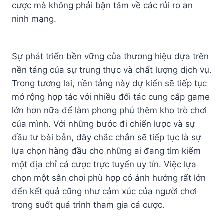
cược mà không phải bận tâm về các rủi ro an
ninh mạng.
Sự phát triển bền vững của thương hiệu dựa trên
nền tảng của sự trung thực và chất lượng dịch vụ.
Trong tương lai, nền tảng này dự kiến sẽ tiếp tục
mở rộng hợp tác với nhiều đối tác cung cấp game
lớn hơn nữa để làm phong phú thêm kho trò chơi
của mình. Với những bước đi chiến lược và sự
đầu tư bài bản, đây chắc chắn sẽ tiếp tục là sự
lựa chọn hàng đầu cho những ai đang tìm kiếm
một địa chỉ cá cược trực tuyến uy tín. Việc lựa
chọn một sân chơi phù hợp có ảnh hưởng rất lớn
đến kết quả cũng như cảm xúc của người chơi
trong suốt quá trình tham gia cá cược.