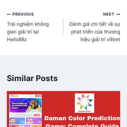
Post
PREVIOUS
NEXT
Trải nghiệm không
Đánh giá chi tiết về sự
navigation
gian giải trí tại
phát triển của thương
Hello88z
hiệu giải trí v9bet
Similar Posts