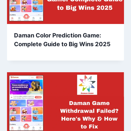
Daman Color Prediction Game:
Complete Guide to Big Wins 2025