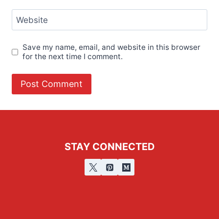
Website
Save my name, email, and website in this browser
for the next time I comment.
STAY CONNECTED