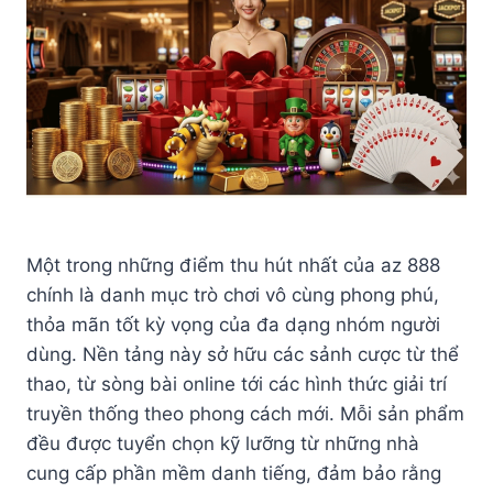
Một trong những điểm thu hút nhất của az 888
chính là danh mục trò chơi vô cùng phong phú,
thỏa mãn tốt kỳ vọng của đa dạng nhóm người
dùng. Nền tảng này sở hữu các sảnh cược từ thể
thao, từ sòng bài online tới các hình thức giải trí
truyền thống theo phong cách mới. Mỗi sản phẩm
đều được tuyển chọn kỹ lưỡng từ những nhà
cung cấp phần mềm danh tiếng, đảm bảo rằng