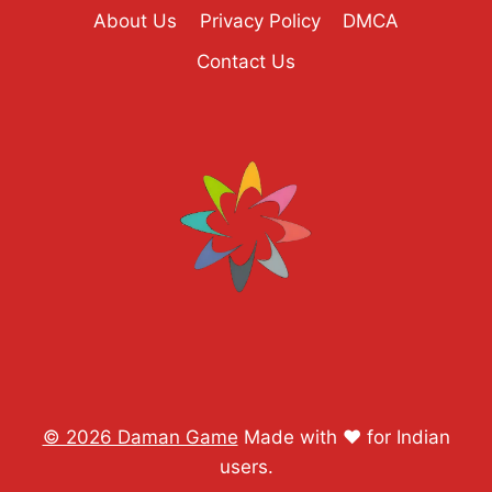
About Us
Privacy Policy
DMCA
Contact Us
© 2026 Daman Game
Made with ❤️ for Indian
users.