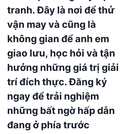
tranh. Đây là nơi để thử
vận may và cũng là
không gian để anh em
giao lưu, học hỏi và tận
hưởng những giá trị giải
trí đích thực. Đăng ký
ngay để trải nghiệm
những bất ngờ hấp dẫn
đang ở phía trước