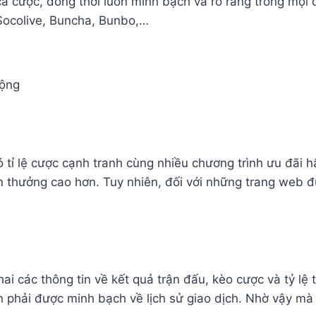
á cược, đồng thời luôn minh bạch và rõ ràng trong mọi d
 Socolive, Buncha, Bunbo,…
động
 tỉ lệ cược cạnh tranh cùng nhiều chương trình ưu đãi 
iền thưởng cao hơn. Tuy nhiên, đối với những trang web 
ai các thông tin về kết quả trận đấu, kèo cược và tỷ lệ
ền phải được minh bạch về lịch sử giao dịch. Nhờ vậy mà