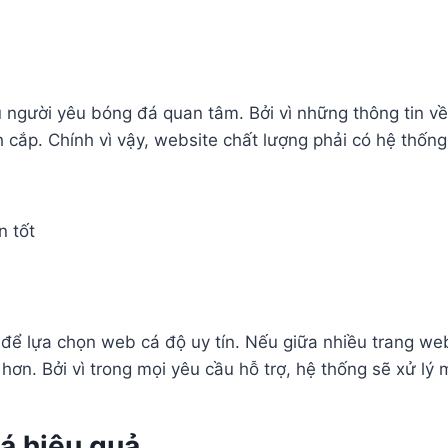
 người yêu bóng đá quan tâm. Bởi vì những thông tin về 
h cắp. Chính vì vậy, website chất lượng phải có hệ thốn
n tốt
để lựa chọn web cá độ uy tín. Nếu giữa nhiều trang web
hơn. Bởi vì trong mọi yêu cầu hỗ trợ, hệ thống sẽ xử lý
á hiệu quả