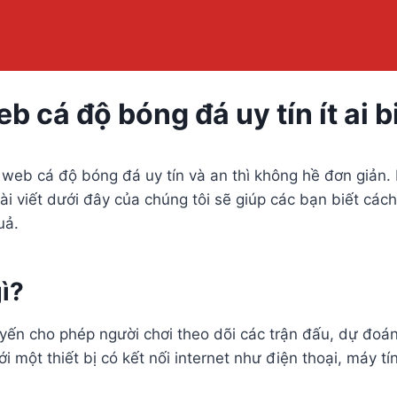
 cá độ bóng đá uy tín ít ai b
g web cá độ bóng đá uy tín và an thì không hề đơn giản.
 viết dưới đây của chúng tôi sẽ giúp các bạn biết cách
uả.
ì?
yến cho phép người chơi theo dõi các trận đấu, dự đoán
i một thiết bị có kết nối internet như điện thoại, máy tí