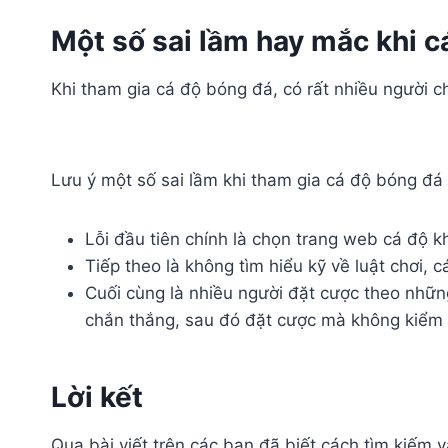
Một số sai lầm hay mắc khi c
Khi tham gia cá độ bóng đá, có rất nhiều người c
Lưu ý một số sai lầm khi tham gia cá độ bóng đá
Lỗi đầu tiên chính là chọn trang web cá độ kh
Tiếp theo là không tìm hiểu kỹ về luật chơi,
Cuối cùng là nhiều người đặt cược theo nhữn
chắn thắng, sau đó đặt cược mà không kiểm 
Lời kết
Qua bài viết trên các bạn đã biết cách tìm kiếm 