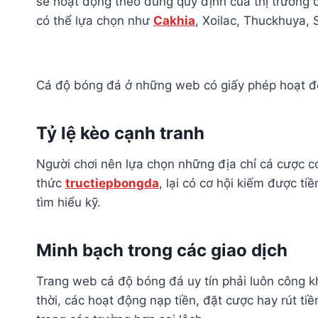
sẽ hoạt động theo đúng quy định của thị trường c
có thể lựa chọn như
Cakhia
, Xoilac, Thuckhuya,
Cá độ bóng đá ở những web có giấy phép hoạt 
Tỷ lệ kèo cạnh tranh
Người chơi nên lựa chọn những địa chỉ cá cược có
thức
tructiepbongda
, lại có cơ hội kiếm được t
tìm hiểu kỹ.
Minh bạch trong các giao dịch
Trang web cá độ bóng đá uy tín phải luôn công kh
thời, các hoạt động nạp tiền, đặt cược hay rút ti