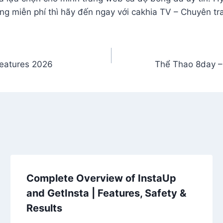
g miễn phí thì hãy đến ngay với cakhia TV – Chuyên tr
Features 2026
Thể Thao 8day –
Complete Overview of InstaUp
and GetInsta | Features, Safety &
Results