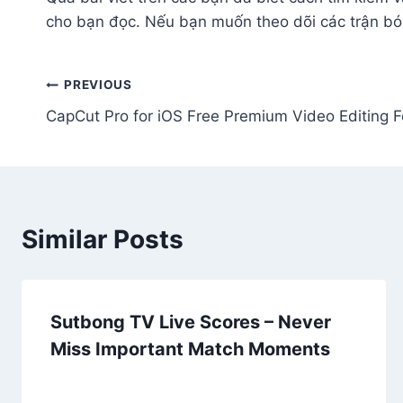
cho bạn đọc. Nếu bạn muốn theo dõi các trận bón
Post
PREVIOUS
CapCut Pro for iOS Free Premium Video Editing 
navigation
Similar Posts
Sutbong TV Live Scores – Never
Miss Important Match Moments