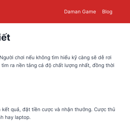
Daman Game
Blog
iết
 Người chơi nếu không tìm hiểu kỹ càng sẽ dễ rơi
 tìm ra nền tảng cá độ chất lượng nhất, đồng thời
 kết quả, đặt tiền cược và nhận thưởng. Cược thủ
nh hay laptop.