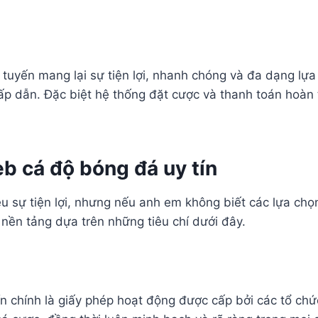
c tuyến mang lại sự tiện lợi, nhanh chóng và đa dạng l
 hấp dẫn. Đặc biệt hệ thống đặt cược và thanh toán ho
eb cá độ bóng đá uy tín
sự tiện lợi, nhưng nếu anh em không biết các lựa chọn w
 nền tảng dựa trên những tiêu chí dưới đây.
tín chính là giấy phép hoạt động được cấp bởi các tổ c