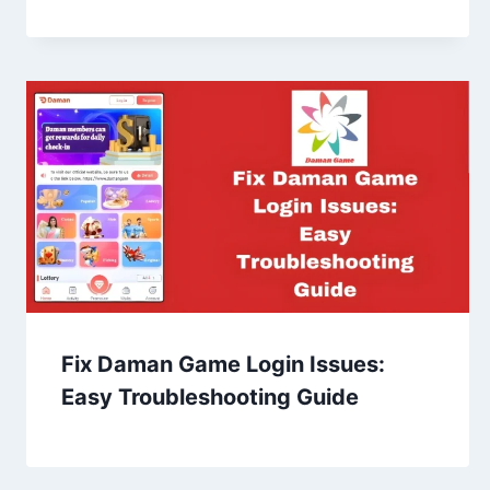
Fix Daman Game Login Issues:
Easy Troubleshooting Guide