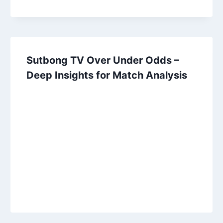
Sutbong TV Over Under Odds –
Deep Insights for Match Analysis