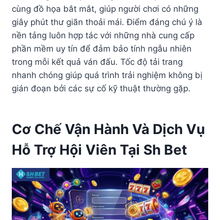
cùng đồ họa bắt mắt, giúp người chơi có những
giây phút thư giãn thoải mái. Điểm đáng chú ý là
nền tảng luôn hợp tác với những nhà cung cấp
phần mềm uy tín để đảm bảo tính ngẫu nhiên
trong mỗi kết quả ván đấu. Tốc độ tải trang
nhanh chóng giúp quá trình trải nghiệm không bị
gián đoạn bởi các sự cố kỹ thuật thường gặp.
Cơ Chế Vận Hành Và Dịch Vụ
Hỗ Trợ Hội Viên Tại Sh Bet