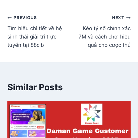
Post
PREVIOUS
NEXT
Tìm hiểu chi tiết về hệ
Kèo tỷ số chính xác
navigation
sinh thái giải trí trực
7M và cách chơi hiệu
tuyến tại 88clb
quả cho cược thủ
Similar Posts