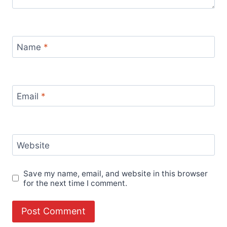
Name
*
Email
*
Website
Save my name, email, and website in this browser
for the next time I comment.