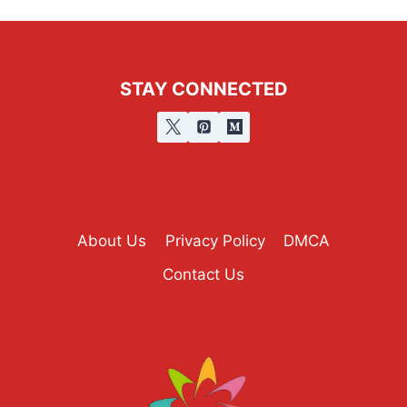
STAY CONNECTED
About Us
Privacy Policy
DMCA
Contact Us