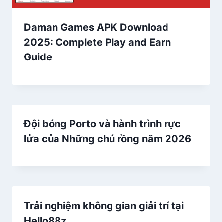
Daman Games APK Download
2025: Complete Play and Earn
Guide
Đội bóng Porto và hành trình rực
lửa của Những chú rồng năm 2026
Trải nghiệm không gian giải trí tại
Hello88z