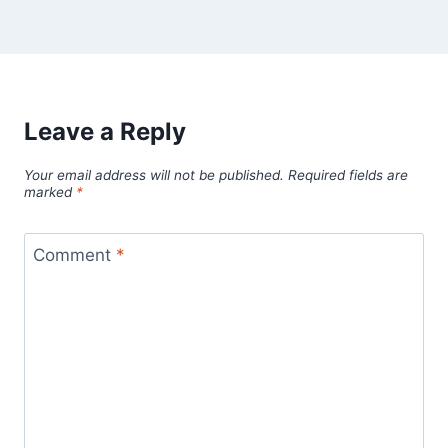
Leave a Reply
Your email address will not be published.
Required fields are
marked
*
Comment
*